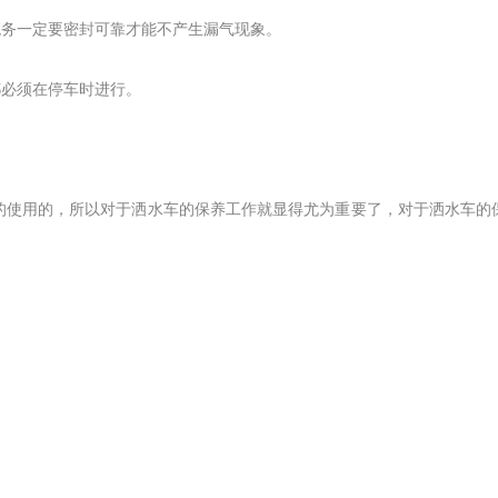
统务一定要密封可靠才能不产生漏气现象。
都必须在停车时进行。
的使用的，所以对于洒水车的保养工作就显得尤为重要了，对于洒水车的