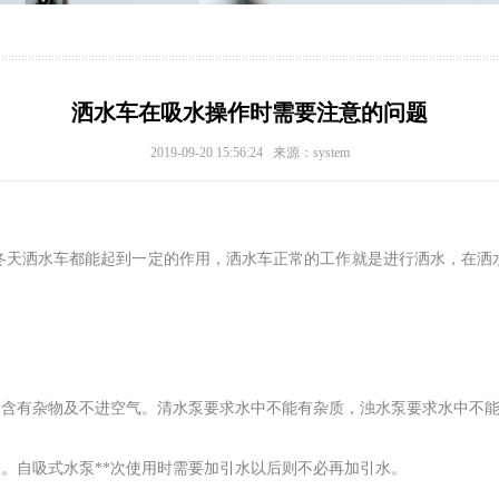
洒水车在吸水操作时需要注意的问题
2019-09-20 15:56:24 来源：system
冬天洒水车都能起到一定的作用，洒水车正常的工作就是进行洒水，在洒
不含有杂物及不进空气。清水泵要求水中不能有杂质，浊水泵要求水中不
水。自吸式水泵**次使用时需要加引水以后则不必再加引水。